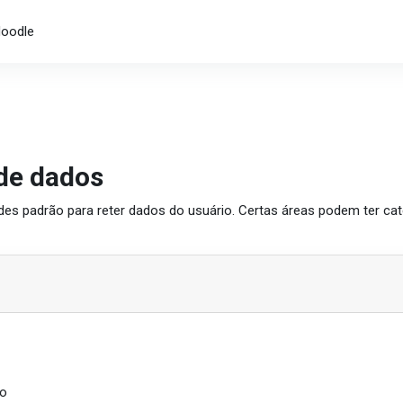
Moodle
de dados
des padrão para reter dados do usuário. Certas áreas podem ter cate
do